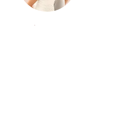
Artigos e Textos
Sou um parágrafo. Clique aqui para editar
e adicionar o seu próprio texto. É fácil!
Basta clicar em "Editar Texto" ou clicar
duas vezes sobre mim e você poderá
adicionar o seu próprio conteúdo e trocar
fontes. Sou um ótimo lugar para você
contar sua história e permitir que seus
clientes saibam um pouco mais sobre
você.